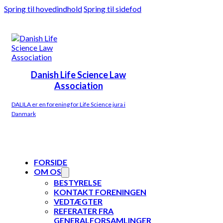
Spring til hovedindhold
Spring til sidefod
Danish Life Science Law
Association
DALILA er en forening for Life Science jura i
Danmark
FORSIDE
OM OS
BESTYRELSE
KONTAKT FORENINGEN
VEDTÆGTER
REFERATER FRA
GENERALFORSAMLINGER