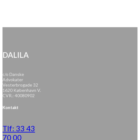
DALILA
c/o Danske
Advokater
Vesterbrogade 32
1620 København V.
CVR.: 40080902
Kontakt
Tlf: 33 43
70 00