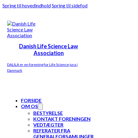
Spring til hovedindhold
Spring til sidefod
Danish Life Science Law
Association
DALILA er en forening for Life Science jura i
Danmark
FORSIDE
OM OS
BESTYRELSE
KONTAKT FORENINGEN
VEDTÆGTER
REFERATER FRA
GENERALFORSAMLINGER