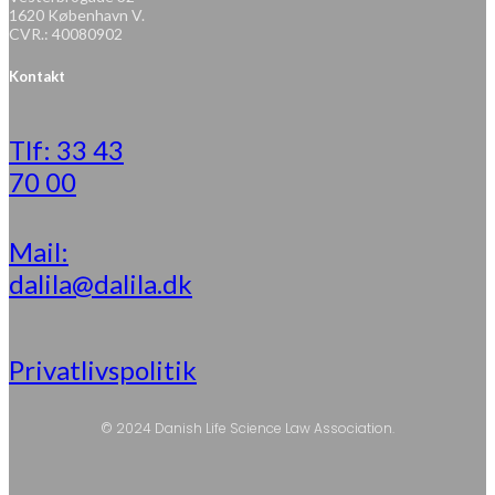
1620 København V.
CVR.: 40080902
Kontakt
Tlf: 33 43
70 00
Mail:
dalila@dalila.dk
Privatlivspolitik
© 2024 Danish Life Science Law Association.