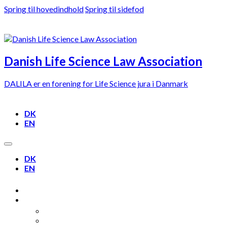
Spring til hovedindhold
Spring til sidefod
Danish Life Science Law Association
DALILA er en forening for Life Science jura i Danmark
DK
EN
DK
EN