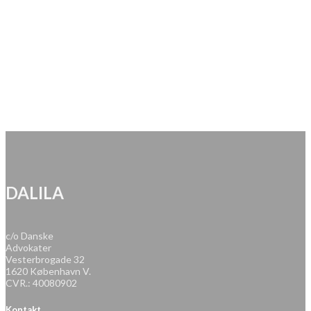
DALILA
c/o Danske
Advokater
Vesterbrogade 32
1620 København V.
CVR.: 40080902
Kontakt