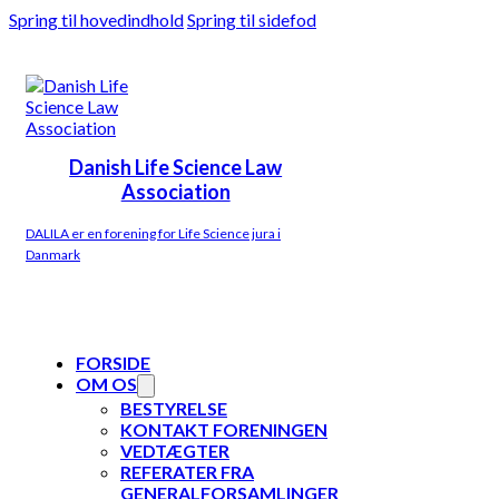
Spring til hovedindhold
Spring til sidefod
Danish Life Science Law
Association
DALILA er en forening for Life Science jura i
Danmark
FORSIDE
OM OS
BESTYRELSE
KONTAKT FORENINGEN
VEDTÆGTER
REFERATER FRA
GENERALFORSAMLINGER