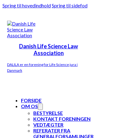
Spring til hovedindhold
Spring til sidefod
Danish Life Science Law
Association
DALILA er en forening for Life Science jura i
Danmark
FORSIDE
OM OS
BESTYRELSE
KONTAKT FORENINGEN
VEDTÆGTER
REFERATER FRA
GENERALFORSAMLINGER