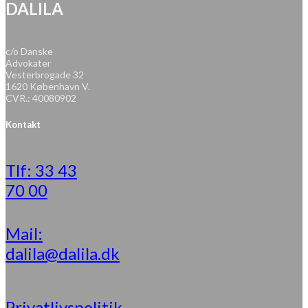
DALILA
c/o Danske
Advokater
Vesterbrogade 32
1620 København V.
CVR.: 40080902
Kontakt
Tlf: 33 43
70 00
Mail:
dalila@dalila.dk
Privatlivspolitik