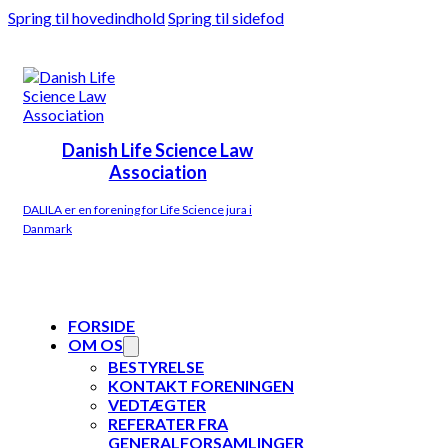
Spring til hovedindhold
Spring til sidefod
Danish Life Science Law
Association
DALILA er en forening for Life Science jura i
Danmark
FORSIDE
OM OS
BESTYRELSE
KONTAKT FORENINGEN
VEDTÆGTER
REFERATER FRA
GENERALFORSAMLINGER