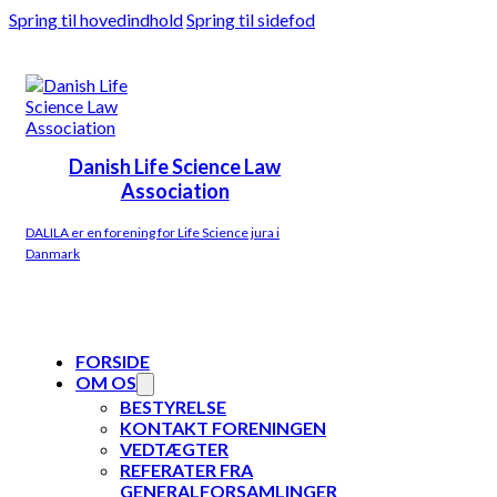
Spring til hovedindhold
Spring til sidefod
Danish Life Science Law
Association
DALILA er en forening for Life Science jura i
Danmark
FORSIDE
OM OS
BESTYRELSE
KONTAKT FORENINGEN
VEDTÆGTER
REFERATER FRA
GENERALFORSAMLINGER