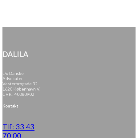
DALILA
c/o Danske
Advokater
Vesterbrogade 32
1620 København V.
CVR.: 40080902
Kontakt
Tlf: 33 43
70 00