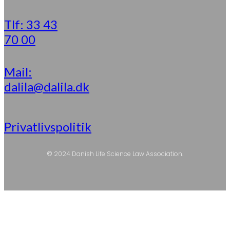
Tlf: 33 43
70 00
Mail:
dalila@dalila.dk
Privatlivspolitik
© 2024 Danish Life Science Law Association.