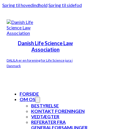
Spring til hovedindhold
Spring til sidefod
Danish Life Science Law
Association
DALILA er en forening for Life Science jura i
Danmark
FORSIDE
OM OS
BESTYRELSE
KONTAKT FORENINGEN
VEDTÆGTER
REFERATER FRA
GENERALFORSAMLINGER