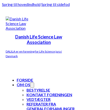
Spring til hovedindhold
Spring til sidefod
Danish Life Science Law
Association
DALILA er en forening for Life Science jura i
Danmark
FORSIDE
OM OS
BESTYRELSE
KONTAKT FORENINGEN
VEDTÆGTER
REFERATER FRA
GENERALFORSAMLINGER