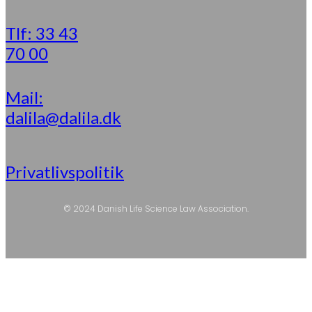
Tlf: 33 43
70 00
Mail:
dalila@dalila.dk
Privatlivspolitik
© 2024 Danish Life Science Law Association.