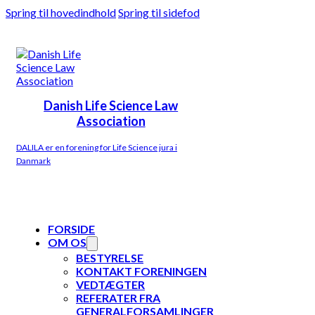
Spring til hovedindhold
Spring til sidefod
Danish Life Science Law
Association
DALILA er en forening for Life Science jura i
Danmark
FORSIDE
OM OS
BESTYRELSE
KONTAKT FORENINGEN
VEDTÆGTER
REFERATER FRA
GENERALFORSAMLINGER